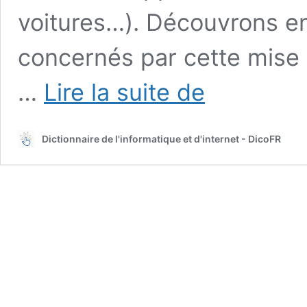
voitures…). Découvrons e
concernés par cette mise 
Xiaomi
…
Lire la suite de
HyperOS
arrive
en
Dictionnaire de l'informatique et d'internet - DicoFR
2024
:
Quels
appareils
seront
mis
à
jour
?