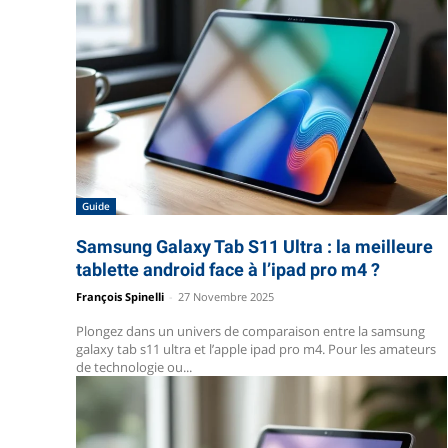
Guide
Samsung Galaxy Tab S11 Ultra : la meilleure
tablette android face à l’ipad pro m4 ?
François Spinelli
-
27 Novembre 2025
Plongez dans un univers de comparaison entre la samsung
galaxy tab s11 ultra et l’apple ipad pro m4. Pour les amateurs
de technologie ou...