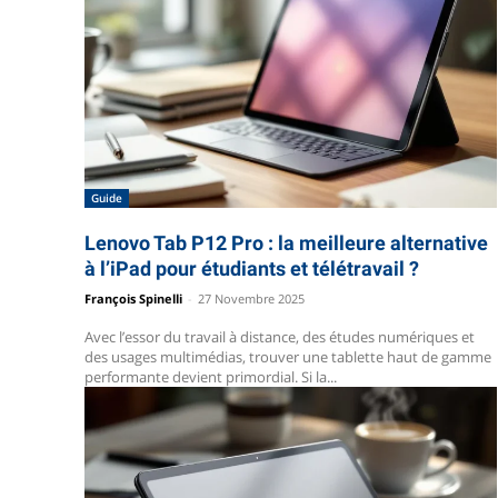
Guide
Lenovo Tab P12 Pro : la meilleure alternative
à l’iPad pour étudiants et télétravail ?
François Spinelli
-
27 Novembre 2025
Avec l’essor du travail à distance, des études numériques et
des usages multimédias, trouver une tablette haut de gamme
performante devient primordial. Si la...