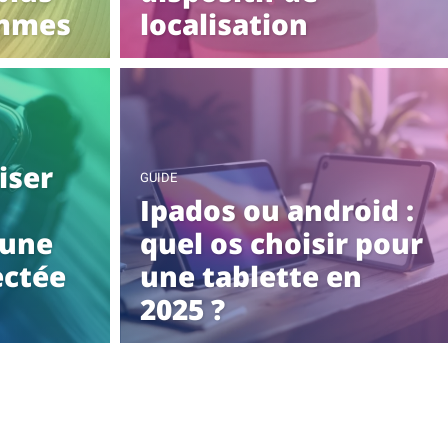
emmes
localisation
iser
GUIDE
Ipados ou android :
 une
quel os choisir pour
ctée
une tablette en
2025 ?