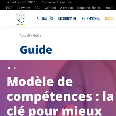
samedi, août 1, 2026
Connecter / rejoindre
PDP
Copyright
CGU
Contact
A propos
Mentions légales
Info-It
ACTUALITÉS
DICTIONNAIRE
ENTREPRISES
GUIDE
Accueil
Guide
Guide
GUIDE
Modèle de
compétences : la
clé pour mieux