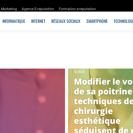
Marketing
Agence E-reputation
Formation e-reputation
INFORMATIQUE
INTERNET
RÉSEAUX SOCIAUX
SMARTPHONE
TECHNOLOGI
GUIDE
Modifier le v
de sa poitrine 
techniques d
chirurgie
esthétique
séduisent de 