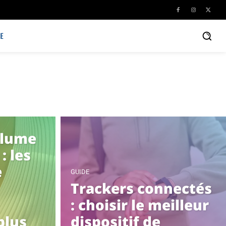
E
olume
: les
e
GUIDE
Trackers connectés
: choisir le meilleur
plus
dispositif de