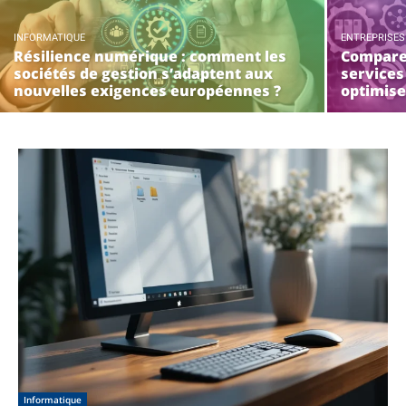
INFORMATIQUE
ENTREPRISES
Résilience numérique : comment les
Comparer
sociétés de gestion s’adaptent aux
services
nouvelles exigences européennes ?
optimise
Informatique