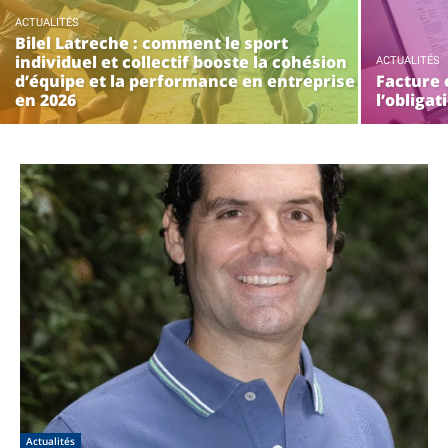
ACTUALITÉS
Bilel Latreche : comment le sport
individuel et collectif booste la cohésion
ACTUALITÉS
d’équipe et la performance en entreprise
Facture e
en 2026
l’obliga
Actualités