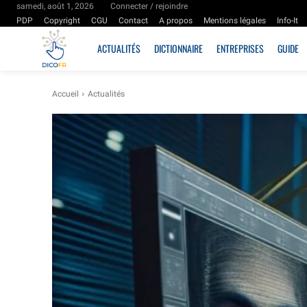
samedi, août 1, 2026
Connecter / rejoindre
PDP
Copyright
CGU
Contact
A propos
Mentions légales
Info-It
ACTUALITÉS
DICTIONNAIRE
ENTREPRISES
GUIDE
Accueil
Actualités