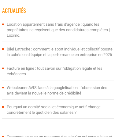
ACTUALITÉS
Location appartement sans frais d’agence : quand les
propriétaires ne reçoivent que des candidatures complètes |
Loximo.
Bilel Latreche : comment le sport individuel et collectif booste
la cohésion d’équipe et la performance en entreprise en 2026
Facture en ligne : tout savoir sur l’obligation légale et les
échéances
Webcleaner AVIS face à la googlelisation : l’obsession des
avis devient la nouvelle norme de crédibilité
Pourquoi un comité social et économique actif change
concrètement le quotidien des salariés ?
Comment envoyer un message à quelqu’un qui vous a bloqué