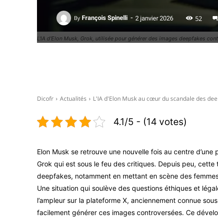
-
52
By
François Spinelli
2 janvier 2026
L'IA d'Elon Musk, Grok, utilisée pour générer des images deepfakes con
Facebook
X
Dicofr
Actualités
L'IA d'Elon Musk au cœur du scandale des deepf
4.1/5 - (14 votes)
Elon Musk se retrouve une nouvelle fois au centre d’une 
Grok qui est sous le feu des critiques. Depuis peu, cette
deepfakes, notamment en mettant en scène des femmes, 
Une situation qui soulève des questions éthiques et léga
l’ampleur sur la plateforme X, anciennement connue sous l
facilement générer ces images controversées. Ce dével