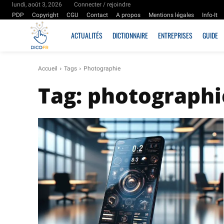
lundi, août 3, 2026
Connecter / rejoindre
PDP
Copyright
CGU
Contact
A propos
Mentions légales
Info-It
ACTUALITÉS
DICTIONNAIRE
ENTREPRISES
GUIDE
Accueil
Tags
Photographie
Tag:
photographi