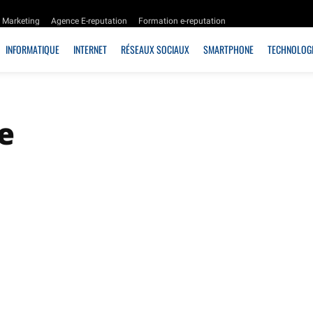
Marketing
Agence E-reputation
Formation e-reputation
INFORMATIQUE
INTERNET
RÉSEAUX SOCIAUX
SMARTPHONE
TECHNOLOGI
e