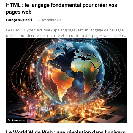
HTML : le langage fondamental pour créer vos
pages web
François Spinelli
-
14 Décembre 2023
Le HTML (HyperText Markup Language) est un langage de balisage
utilisé pour décrire la structure et le contenu des pages web. Il a été...
Dictionnaire
Le World Wide Web : une révolution dans l’univers