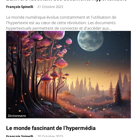
François Spinelli
-
21 Octobre 2023
Le monde numérique évolue constamment et l'utilisation de
l'hypertexte est au cœur de cette révolution. Les documents
hypertextuels permettent de connecter et d'accéder aux...
Dictionnaire
Le monde fascinant de l’hypermédia
François Spinelli
-
20 Octobre 2023