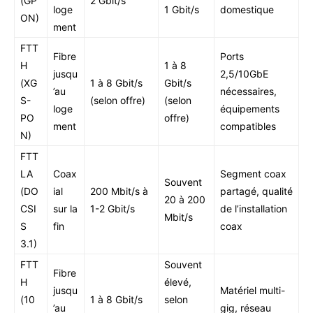
(GP
2 Gbit/s
loge
1 Gbit/s
domestique
ON)
ment
FTT
Fibre
Ports
H
1 à 8
jusqu
2,5/10GbE
(XG
1 à 8 Gbit/s
Gbit/s
’au
nécessaires,
S-
(selon offre)
(selon
loge
équipements
PO
offre)
ment
compatibles
N)
FTT
LA
Coax
Segment coax
Souvent
(DO
ial
200 Mbit/s à
partagé, qualité
20 à 200
CSI
sur la
1-2 Gbit/s
de l’installation
Mbit/s
S
fin
coax
3.1)
FTT
Souvent
Fibre
H
élevé,
jusqu
Matériel multi-
(10
1 à 8 Gbit/s
selon
’au
gig, réseau