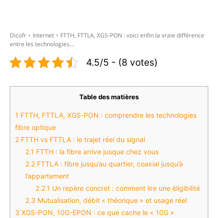
Facebook
X
Pinterest
WhatsAp
Dicofr
Internet
FTTH, FTTLA, XGS-PON : voici enfin la vraie différence
entre les technologies...
4.5/5 - (8 votes)
Table des matières
1
FTTH, FTTLA, XGS-PON : comprendre les technologies
fibre optique
2
FTTH vs FTTLA : le trajet réel du signal
2.1
FTTH : la fibre arrive jusque chez vous
2.2
FTTLA : fibre jusqu’au quartier, coaxial jusqu’à
l’appartement
2.2.1
Un repère concret : comment lire une éligibilité
2.3
Mutualisation, débit « théorique » et usage réel
3
XGS-PON, 10G-EPON : ce que cache le « 10G »