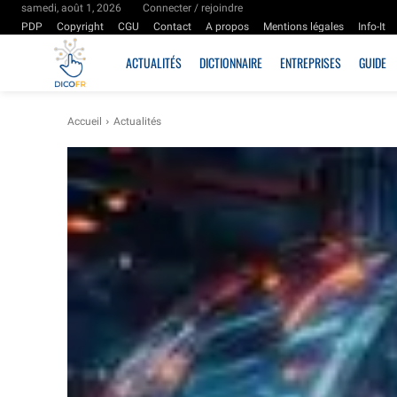
samedi, août 1, 2026
Connecter / rejoindre
PDP
Copyright
CGU
Contact
A propos
Mentions légales
Info-It
ACTUALITÉS
DICTIONNAIRE
ENTREPRISES
GUIDE
Accueil
Actualités