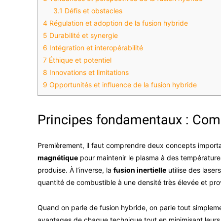
3.1
Défis et obstacles
4
Régulation et adoption de la fusion hybride
5
Durabilité et synergie
6
Intégration et interopérabilité
7
Éthique et potentiel
8
Innovations et limitations
9
Opportunités et influence de la fusion hybride
Principes fondamentaux : Comp
Premièrement, il faut comprendre deux concepts import
magnétique
pour maintenir le plasma à des température
produise. À l’inverse, la
fusion inertielle
utilise des lase
quantité de combustible à une densité très élevée et prov
Quand on parle de fusion hybride, on parle tout simple
avantages de chaque technique tout en minimisant leurs i