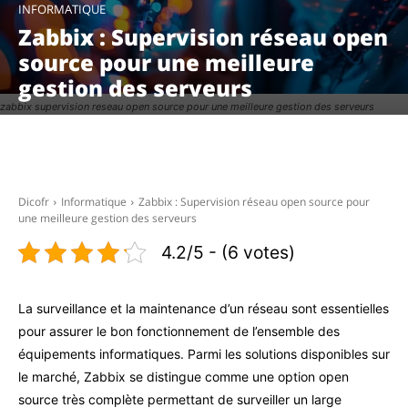
INFORMATIQUE
Zabbix : Supervision réseau open
source pour une meilleure
gestion des serveurs
zabbix supervision reseau open source pour une meilleure gestion des serveurs
Facebook
X
Pinterest
WhatsAp
Dicofr
Informatique
Zabbix : Supervision réseau open source pour
une meilleure gestion des serveurs
4.2/5 - (6 votes)
La surveillance et la maintenance d’un réseau sont essentielles
pour assurer le bon fonctionnement de l’ensemble des
équipements informatiques. Parmi les solutions disponibles sur
le marché, Zabbix se distingue comme une option open
source très complète permettant de surveiller un large