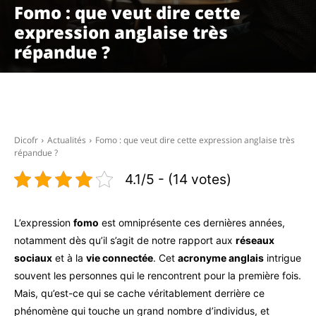
Fomo : que veut dire cette
expression anglaise très
répandue ?
Facebook
X
Pinterest
WhatsAp
Dicofr
Actualités
Fomo : que veut dire cette expression anglaise très
répandue ?
4.1/5 - (14 votes)
L’expression
fomo
est omniprésente ces dernières années,
notamment dès qu’il s’agit de notre rapport aux
réseaux
sociaux
et à la
vie connectée
. Cet
acronyme anglais
intrigue
souvent les personnes qui le rencontrent pour la première fois.
Mais, qu’est-ce qui se cache véritablement derrière ce
phénomène qui touche un grand nombre d’individus, et