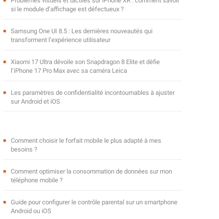
Problèmes visuels et tactiles sur iPhone XR : comment savoir
si le module d’affichage est défectueux ?
Samsung One UI 8.5 : Les dernières nouveautés qui
transforment l’expérience utilisateur
Xiaomi 17 Ultra dévoile son Snapdragon 8 Elite et défie
l’iPhone 17 Pro Max avec sa caméra Leica
Les paramètres de confidentialité incontournables à ajuster
sur Android et iOS
Comment choisir le forfait mobile le plus adapté à mes
besoins ?
Comment optimiser la consommation de données sur mon
téléphone mobile ?
Guide pour configurer le contrôle parental sur un smartphone
Android ou iOS