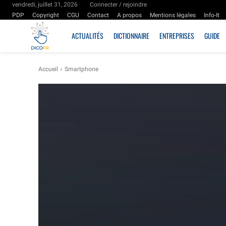
vendredi, juillet 31, 2026
Connecter / rejoindre
PDP
Copyright
CGU
Contact
A propos
Mentions légales
Info-It
ACTUALITÉS
DICTIONNAIRE
ENTREPRISES
GUIDE
Accueil
Smartphone