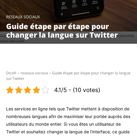
RESEAUX SOCIAUX
Guide étape par étape pour
changer la langue sur Twitter
Guide étape par étape pour changer la langue sur Twitter, paramètres, confidentialité,
menu déroulant
Facebook
X
Pinterest
WhatsAp
Dicofr
reseaux sociaux
Guide étape par étape pour changer la langue
sur Twitter
4.1/5 - (10 votes)
Les services en ligne tels que Twitter mettent à disposition de
nombreuses langues afin de maximiser leur portée auprès des
utilisateurs du monde entier. Si vous êtes un utilisateur de
Twitter et souhaitez changer la langue de l’interface, ce guide