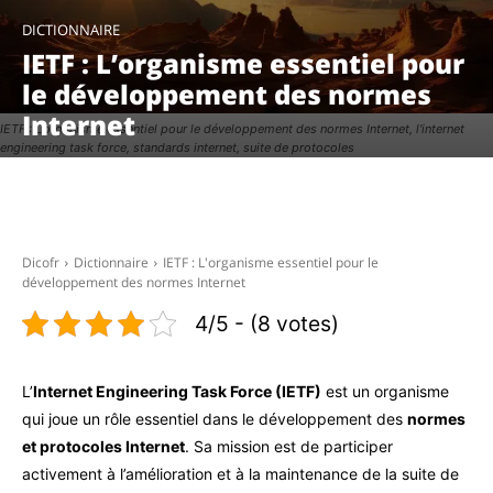
DICTIONNAIRE
IETF : L’organisme essentiel pour
le développement des normes
Internet
IETF : L'organisme essentiel pour le développement des normes Internet, l'internet
engineering task force, standards internet, suite de protocoles
Facebook
X
Pinterest
WhatsAp
Dicofr
Dictionnaire
IETF : L'organisme essentiel pour le
développement des normes Internet
4/5 - (8 votes)
L’
Internet Engineering Task Force (IETF)
est un organisme
qui joue un rôle essentiel dans le développement des
normes
et protocoles Internet
. Sa mission est de participer
activement à l’amélioration et à la maintenance de la suite de