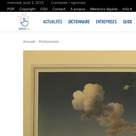
mercredi, août 5, 2026
Connecter / rejoindre
PDP
Copyright
CGU
Contact
A propos
Mentions légales
Info-It
ACTUALITÉS
DICTIONNAIRE
ENTREPRISES
GUIDE
Accueil
Dictionnaire