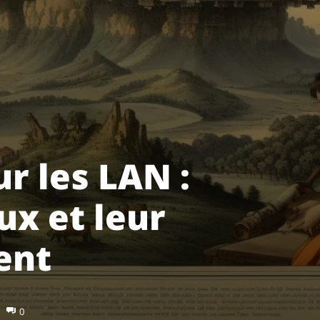
ur les LAN :
ux et leur
ent
0