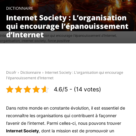
DICTIONNAIRE
Internet Society : L’organisation
qui encourage l’épanouissement
d’Internet
Internet Society : L'organisation qui encourage l'épanouissement d'Internet,
organisation, internet society, force positive
Facebook
X
Pinterest
WhatsAp
Dicofr
Dictionnaire
Internet Society : L'organisation qui encourage
l'épanouissement d'Internet
4.6/5 - (14 votes)
Dans notre monde en constante évolution, il est essentiel de
reconnaître les organisations qui contribuent à façonner
l’avenir de l’internet. Parmi celles-ci, nous pouvons trouver
Internet Society
, dont la mission est de promouvoir un