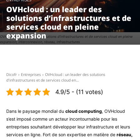
OVHcloud : un leader des
solutions d’infrastructures et de
services cloud en pleine
expansion
OVHcloud : un leader des solutions d'infrastructures et de services cloud en pleine
expansion, interconnexion, réseau, infrastructures
Facebook
X
Pinterest
WhatsAp
Dicofr
Entreprises
OVHcloud : un leader des solutions
d'infrastructures et de services cloud en...
4.9/5 - (11 votes)
Dans le paysage mondial du
cloud computing
, OVHcloud
s’est imposé comme un acteur incontournable pour les
entreprises souhaitant développer leur infrastructure et leurs
services en ligne. Fort de son expertise en matière de
réseau,