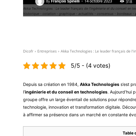
-
318
By
François Spinelli
14 octobre 2023
Akka Technologies : Le leader français de l'ingénierie et du conseil en t
historique - cotation - graphique - actualités - consensus - bordeaux - 
Facebook
X
Dicofr
Entreprises
Akka Technologies : Le leader français de l'in
5/5 - (4 votes)
Depuis sa création en 1984,
Akka Technologies
s’est p
l’
ingénierie et du conseil en technologies
. Aujourd’hui 
groupe offre un large éventail de solutions pour répondr
technologie, innovation et transformation digitale. Déc
à affirmer sa présence dans un marché en constante évol
Table 