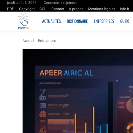
jeudi, août 6, 2026
Connecter / rejoindre
PDP
Copyright
CGU
Contact
A propos
Mentions légales
Info-It
ACTUALITÉS
DICTIONNAIRE
ENTREPRISES
GUIDE
Accueil
Entreprises