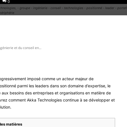
0
echnologies, - groupe - ingénierie - conseil - technologies - positionné - leader - portef
périphérie
Pinterest
WhatsApp
génierie et du conseil en...
rogressivement imposé comme un acteur majeur de
positionné parmi les leaders dans son domaine d’expertise, le
e aux besoins des entreprises et organisations en matière de
ouvrez comment Akka Technologies continue à se développer et
ution.
des matières