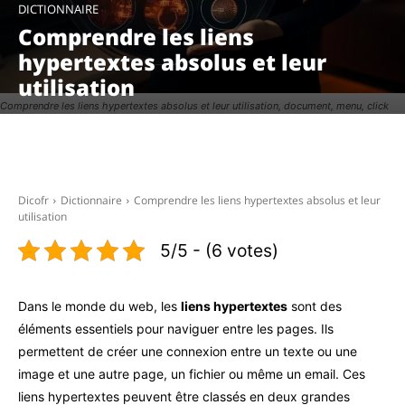
DICTIONNAIRE
Comprendre les liens
hypertextes absolus et leur
utilisation
Comprendre les liens hypertextes absolus et leur utilisation, document, menu, click
Facebook
X
Pinterest
WhatsAp
Dicofr
Dictionnaire
Comprendre les liens hypertextes absolus et leur
utilisation
5/5 - (6 votes)
Dans le monde du web, les
liens hypertextes
sont des
éléments essentiels pour naviguer entre les pages. Ils
permettent de créer une connexion entre un texte ou une
image et une autre page, un fichier ou même un email. Ces
liens hypertextes peuvent être classés en deux grandes