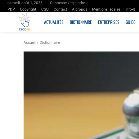
samedi, août 1, 2026
Connecter / rejoindre
PDP
Copyright
CGU
Contact
A propos
Mentions légales
Info-It
ACTUALITÉS
DICTIONNAIRE
ENTREPRISES
GUIDE
Accueil
Dictionnaire